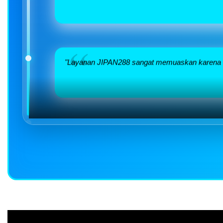
"Saya merekomendasikan JIPAN288 karena pros
"Layanan JIPAN288 sangat memuaskan karena 
"Magnetic Nose Strip membantu saya meraih hasil l