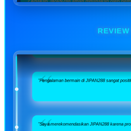
"Magnetic Nose Strip membantu saya meraih hasil l
? Apakah JIPAN288 aman digunakan oleh pem
REVIEW
? Bagaimana cara bergabung dengan agen Sl
"Agen ini terpercaya dan mudah digunakan untu
"Pengalaman bermain di JIPAN288 sangat positif