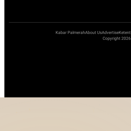
Kabar Palmerah
About Us
Advertise
Keten
Copyright 2026