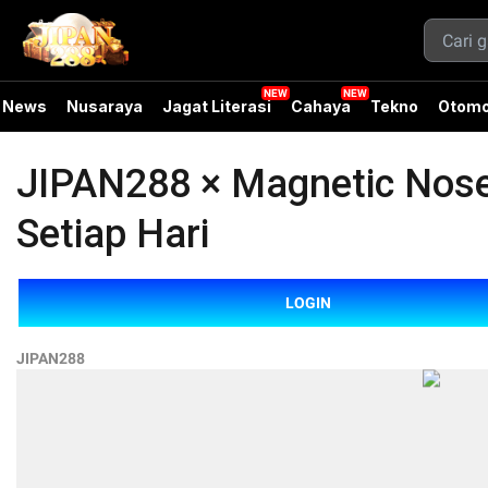
News
Nusaraya
Jagat Literasi
Cahaya
Tekno
Otomo
JIPAN288 × Magnetic Nose
Setiap Hari
LOGIN
JIPAN288